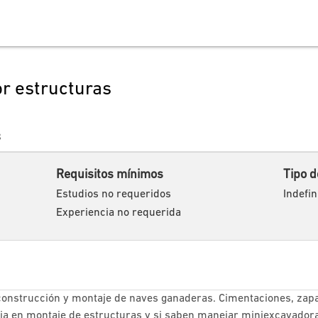
or estructuras
8
Requisitos mínimos
Tipo d
Estudios no requeridos
Indefin
Experiencia no requerida
 construcción y montaje de naves ganaderas. Cimentaciones, zapa
encia en montaje de estructuras y si saben manejar miniexcavado